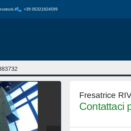
ostock.it
+39 05321824599
883732
Fresatrice R
Contattaci p