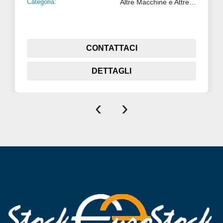
Categoria:
Altre Macchine e Attrezzature
TAVOLO DI RACCOLTA, TAGLIO E FORMAZIONE 
DEL PACCHETTO
CONTATTACI
DETTAGLI
‹
›