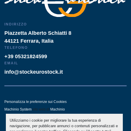
INDIRIZZO
Piazzetta Alberto Schiatti 8
44121 Ferrara, Italia
TELEFONO
+39 05321824599
EMAIL
info@stockeurostock.it
Personalizza le preferenze sui Cookies
Machinio System
sito web di
Machinio
Utilizziamo i cookie per migliorare la tua esperienza di
- LINKEDIN
- WHATSAPP
navigazione, per pubblicare annunci o contenuti personalizzati e