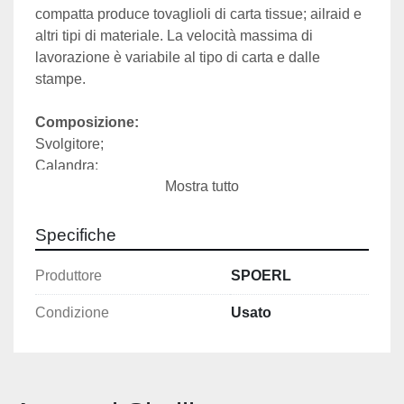
compatta produce tovaglioli di carta tissue; ailraid e 
altri tipi di materiale. La velocità massima di 
lavorazione è variabile al tipo di carta e dalle 
stampe.
Composizione:
Svolgitore;
Calandra; 
Mostra tutto
Goffratore;
Triangolo per la piega longitudinale;
Teste di piega per il formato 33 x 33 e per il formato 
Specifiche
45 x 45
Gruppo affilatura lama;
Produttore
SPOERL
Taglio centrale con sega a nastro;
Condizione
Usato
Tavolo di raccolta motorizzato;
Fotocellule controllo rottura carta 
Barra antistatica
Caratteristiche tecniche: 
Lunghezza totale 6100mm