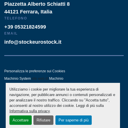
Piazzetta Alberto Schiatti 8
44121 Ferrara, Italia
TELEFONO
+39 05321824599
EMAIL
info@stockeurostock.it
Personalizza le preferenze sui Cookies
Machinio System
sito web di
Machinio
Utilizziamo i cookie per migliorare la tua esperienza di
- LINKEDIN
- WHATSAPP
navigazione, per pubblicare annunci o contenuti personalizzati e
per analizzare il nostro traffico. Cliccando su "Accetta tutto",
acconsenti al nostro utilizzo dei cookie. Leggi di più sulla
Informativa sulla privacy
.
Accettare
Rifiutare
Per saperne di più