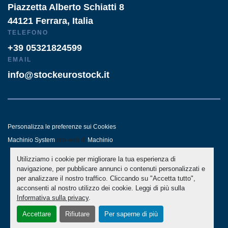
Piazzetta Alberto Schiatti 8
44121 Ferrara, Italia
TELEFONO
+39 05321824599
EMAIL
info@stockeurostock.it
Personalizza le preferenze sui Cookies
Machinio System
sito web di
Machinio
Utilizziamo i cookie per migliorare la tua esperienza di
- LINKEDIN
- WHATSAPP
navigazione, per pubblicare annunci o contenuti personalizzati e
per analizzare il nostro traffico. Cliccando su "Accetta tutto",
acconsenti al nostro utilizzo dei cookie. Leggi di più sulla
Informativa sulla privacy
.
Accettare
Rifiutare
Per saperne di più