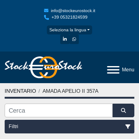
info@stockeurostock.it
+39 05321824599
Seleziona la lingua
linkedin
whatsapp
Menu
INVENTARIO
AMADA APELIO II 357A
Filtri