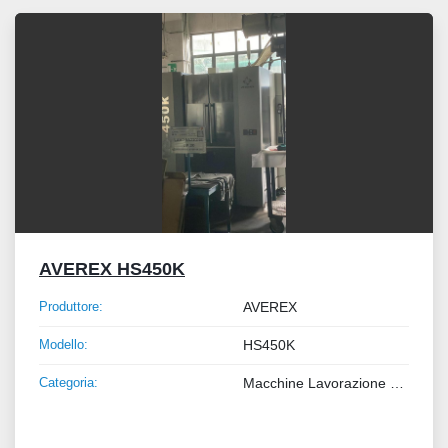
Tutte le categorie
Ordina per
AVEREX HS450K
Produttore:
AVEREX
Modello:
HS450K
Categoria:
Macchine Lavorazione Metalli