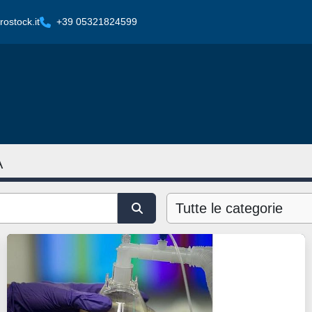
ostock.it
+39 05321824599
A
Tutte le categorie