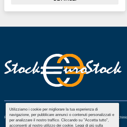
Utilizziamo i cookie per migliorare la tua esperienza di
navigazione, per pubblicare annunci o contenuti personalizzati e
Personalizza le preferenze sui Cookies
Machinio System
sito web di
Machini
per analizzare il nostro traffico. Cliccando su "Accetta tutto",
acconsenti al nostro utilizzo dei cookie. Leggi di più sulla