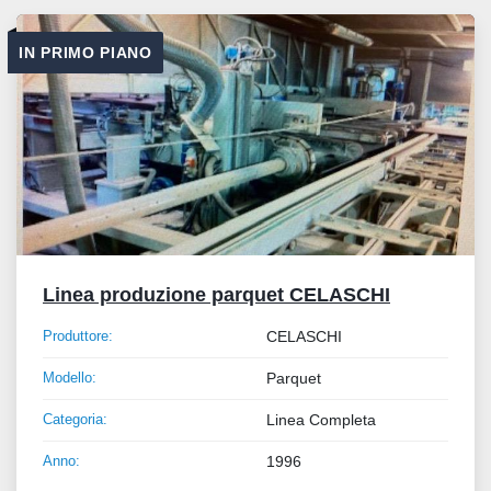
Tutte le categorie
IN PRIMO PIANO
Ordina per
Linea produzione parquet CELASCHI
Produttore:
CELASCHI
Modello:
Parquet
Categoria:
Linea Completa
Anno:
1996