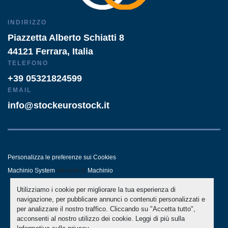
INDIRIZZO
Piazzetta Alberto Schiatti 8
44121 Ferrara, Italia
TELEFONO
+39 05321824599
EMAIL
info@stockeurostock.it
Personalizza le preferenze sui Cookies
Machinio System
sito web di
Machinio
Utilizziamo i cookie per migliorare la tua esperienza di
- LINKEDIN
- WHATSAPP
navigazione, per pubblicare annunci o contenuti personalizzati e
per analizzare il nostro traffico. Cliccando su "Accetta tutto",
acconsenti al nostro utilizzo dei cookie. Leggi di più sulla