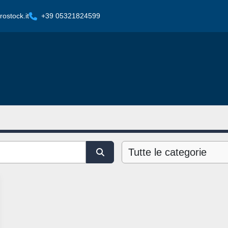
ostock.it
+39 05321824599
Tutte le categorie