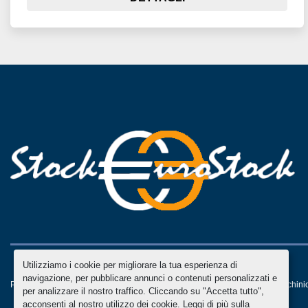
Utilizziamo i cookie per migliorare la tua esperienza di
navigazione, per pubblicare annunci o contenuti personalizzati e
Personalizza le preferenze sui Cookies
Machinio System
sito web di
Machini
per analizzare il nostro traffico. Cliccando su "Accetta tutto",
acconsenti al nostro utilizzo dei cookie. Leggi di più sulla