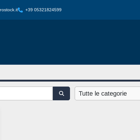
ostock.it
+39 05321824599
Tutte le categorie