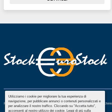
Utilizziamo i cookie per migliorare la tua esperienza di
navigazione, per pubblicare annunci o contenuti personalizzati e
Personalizza le preferenze sui Cookies
Machinio System
sito web di
Machini
per analizzare il nostro traffico. Cliccando su "Accetta tutto",
acconsenti al nostro utilizzo dei cookie. Leggi di più sulla