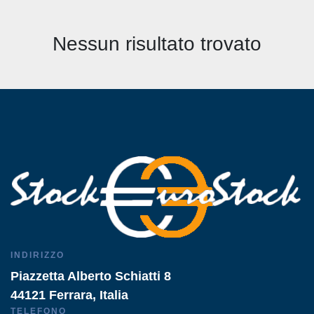
Tutte le categorie
Nessun risultato trovato
Ordina per
INDIRIZZO
Piazzetta Alberto Schiatti 8
44121 Ferrara, Italia
TELEFONO