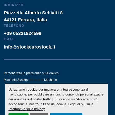
INDIRIZZO
Piazzetta Alberto Schiatti 8
44121 Ferrara, Italia
TELEFONO
+39 05321824599
EMAIL
info@stockeurostock.it
Personalizza le preferenze sui Cookies
Machinio System
sito web di
Machinio
Utilizziamo i cookie per migliorare la tua esperienza di
- LINKEDIN
- WHATSAPP
navigazione, per pubblicare annunci o contenuti personalizzati e
per analizzare il nostro traffico. Cliccando su "Accetta tutto",
acconsenti al nostro utilizzo dei cookie. Leggi di più sulla
Informativa sulla privacy
.