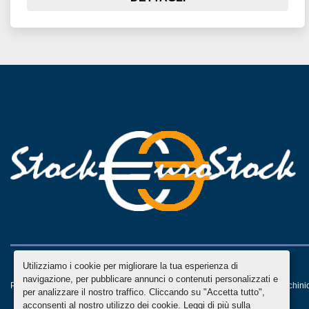
Utilizziamo i cookie per migliorare la tua esperienza di
navigazione, per pubblicare annunci o contenuti personalizzati e
Personalizza le preferenze sui Cookies
Machinio System
sito web di
Machini
per analizzare il nostro traffico. Cliccando su "Accetta tutto",
acconsenti al nostro utilizzo dei cookie. Leggi di più sulla