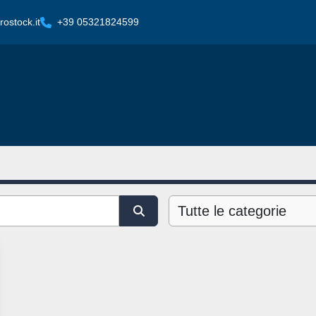
ostock.it
+39 05321824599
Tutte le categorie