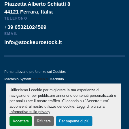
Piazzetta Alberto Schiatti 8
44121 Ferrara, Italia
TELEFONO
+39 05321824599
EMAIL
info@stockeurostock.it
Personalizza le preferenze sui Cookies
Machinio System
sito web di
Machinio
Utilizziamo i cookie per migliorare la tua esperienza di
- LINKEDIN
- WHATSAPP
navigazione, per pubblicare annunci o contenuti personalizzati e
per analizzare il nostro traffico. Cliccando su "Accetta tutto",
acconsenti al nostro utilizzo dei cookie. Leggi di più sulla
Informativa sulla privacy
.
Accettare
Rifiutare
Per saperne di più