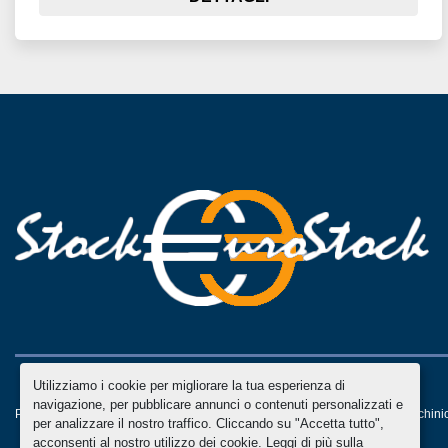
Utilizziamo i cookie per migliorare la tua esperienza di
navigazione, per pubblicare annunci o contenuti personalizzati e
Personalizza le preferenze sui Cookies
Machinio System
sito web di
Machini
per analizzare il nostro traffico. Cliccando su "Accetta tutto",
acconsenti al nostro utilizzo dei cookie. Leggi di più sulla