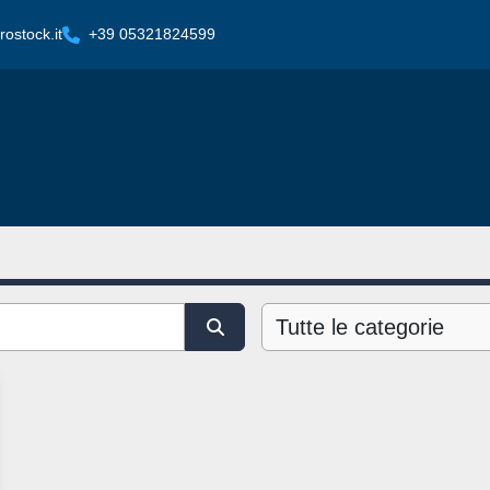
ostock.it
+39 05321824599
Tutte le categorie