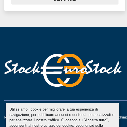
Utilizziamo i cookie per migliorare la tua esperienza di
navigazione, per pubblicare annunci o contenuti personalizzati e
Personalizza le preferenze sui Cookies
Machinio System
sito web di
Machini
per analizzare il nostro traffico. Cliccando su "Accetta tutto",
acconsenti al nostro utilizzo dei cookie. Leggi di più sulla