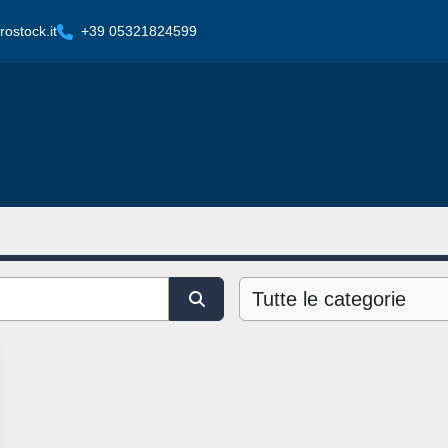
ostock.it
+39 05321824599
Tutte le categorie