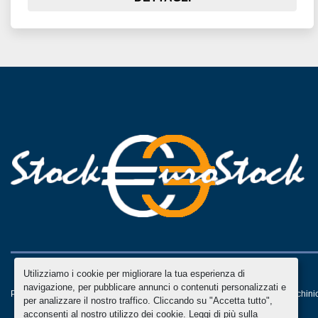
Utilizziamo i cookie per migliorare la tua esperienza di
navigazione, per pubblicare annunci o contenuti personalizzati e
Personalizza le preferenze sui Cookies
Machinio System
sito web di
Machini
per analizzare il nostro traffico. Cliccando su "Accetta tutto",
acconsenti al nostro utilizzo dei cookie. Leggi di più sulla