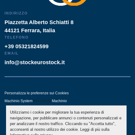
INDIRIZZO
Piazzetta Alberto Schiatti 8
44121 Ferrara, Italia
TELEFONO
+39 05321824599
EMAIL
info@stockeurostock.it
Personalizza le preferenze sui Cookies
Machinio System
sito web di
Machinio
Utilizziamo i cookie per migliorare la tua esperienza di
- LINKEDIN
- WHATSAPP
navigazione, per pubblicare annunci o contenuti personalizzati e
per analizzare il nostro traffico. Cliccando su "Accetta tutto",
acconsenti al nostro utilizzo dei cookie. Leggi di più sulla