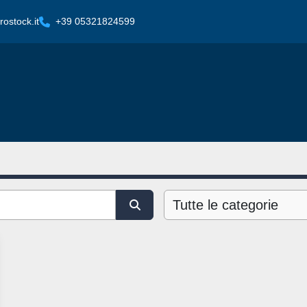
ostock.it
+39 05321824599
Tutte le categorie