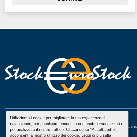
Utilizziamo i cookie per migliorare la tua esperienza di
navigazione, per pubblicare annunci o contenuti personalizzati e
Personalizza le preferenze sui Cookies
Machinio System
sito web di
Machini
per analizzare il nostro traffico. Cliccando su "Accetta tutto",
acconsenti al nostro utilizzo dei cookie. Leggi di più sulla