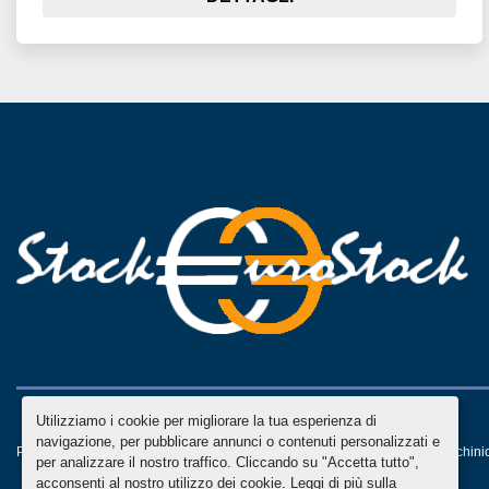
Utilizziamo i cookie per migliorare la tua esperienza di
navigazione, per pubblicare annunci o contenuti personalizzati e
Personalizza le preferenze sui Cookies
Machinio System
sito web di
Machini
per analizzare il nostro traffico. Cliccando su "Accetta tutto",
acconsenti al nostro utilizzo dei cookie. Leggi di più sulla