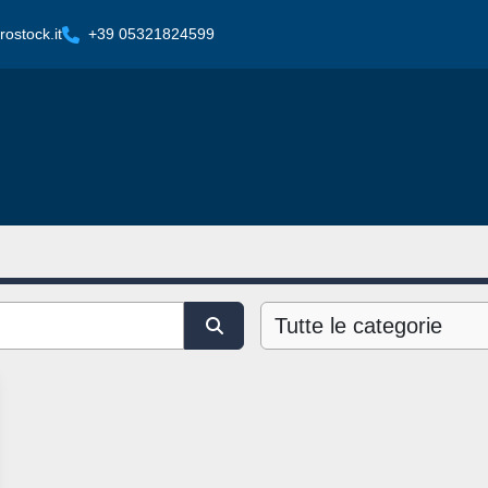
ostock.it
+39 05321824599
Tutte le categorie