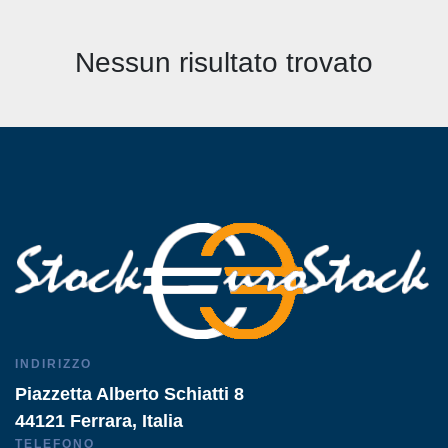
Tutte le categorie
Nessun risultato trovato
Ordina per
INDIRIZZO
Piazzetta Alberto Schiatti 8
44121 Ferrara, Italia
TELEFONO