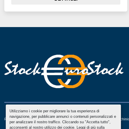
Utilizziamo i cookie per migliorare la tua esperienza di
navigazione, per pubblicare annunci o contenuti personalizzati e
Personalizza le preferenze sui Cookies
Machinio System
sito web di
Machini
per analizzare il nostro traffico. Cliccando su "Accetta tutto",
acconsenti al nostro utilizzo dei cookie. Leggi di più sulla