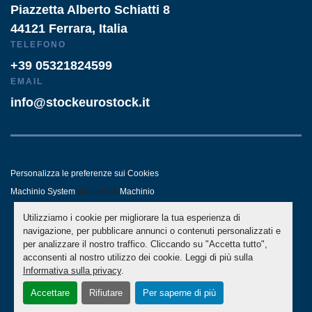
Piazzetta Alberto Schiatti 8
44121 Ferrara, Italia
TELEFONO
+39 05321824599
EMAIL
info@stockeurostock.it
Personalizza le preferenze sui Cookies
Machinio System
sito web di
Machinio
Utilizziamo i cookie per migliorare la tua esperienza di
- LINKEDIN
- WHATSAPP
navigazione, per pubblicare annunci o contenuti personalizzati e
per analizzare il nostro traffico. Cliccando su "Accetta tutto",
acconsenti al nostro utilizzo dei cookie. Leggi di più sulla
Informativa sulla privacy
.
Accettare
Rifiutare
Per saperne di più