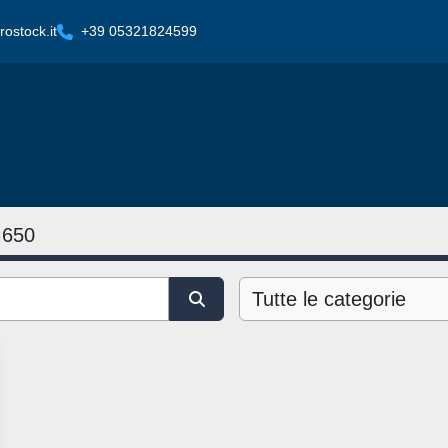
ostock.it
+39 05321824599
G650
Tutte le categorie