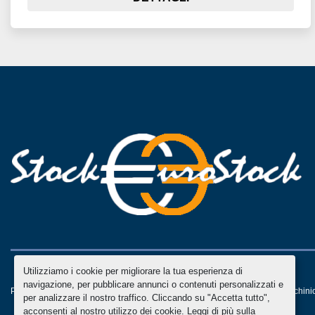
Utilizziamo i cookie per migliorare la tua esperienza di
navigazione, per pubblicare annunci o contenuti personalizzati e
Personalizza le preferenze sui Cookies
Machinio System
sito web di
Machini
per analizzare il nostro traffico. Cliccando su "Accetta tutto",
acconsenti al nostro utilizzo dei cookie. Leggi di più sulla