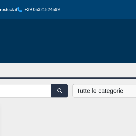
ostock.it
+39 05321824599
Tutte le categorie