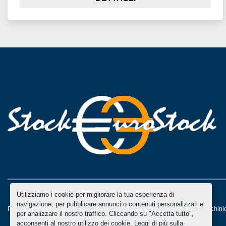
Utilizziamo i cookie per migliorare la tua esperienza di
navigazione, per pubblicare annunci o contenuti personalizzati e
Personalizza le preferenze sui Cookies
Machinio System
sito web di
Machini
per analizzare il nostro traffico. Cliccando su "Accetta tutto",
acconsenti al nostro utilizzo dei cookie. Leggi di più sulla