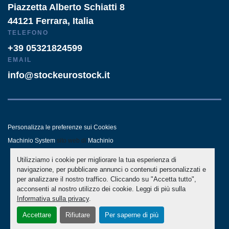
Piazzetta Alberto Schiatti 8
44121 Ferrara, Italia
TELEFONO
+39 05321824599
EMAIL
info@stockeurostock.it
Personalizza le preferenze sui Cookies
Machinio System
sito web di
Machinio
Utilizziamo i cookie per migliorare la tua esperienza di
- LINKEDIN
- WHATSAPP
navigazione, per pubblicare annunci o contenuti personalizzati e
per analizzare il nostro traffico. Cliccando su "Accetta tutto",
acconsenti al nostro utilizzo dei cookie. Leggi di più sulla
Informativa sulla privacy
.
Accettare
Rifiutare
Per saperne di più