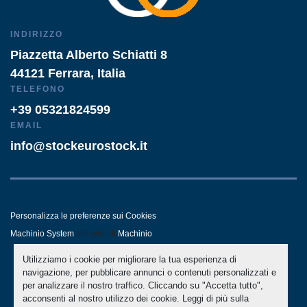
INDIRIZZO
Piazzetta Alberto Schiatti 8
44121 Ferrara, Italia
TELEFONO
+39 05321824599
EMAIL
info@stockeurostock.it
Personalizza le preferenze sui Cookies
Machinio System
sito web di
Machinio
Utilizziamo i cookie per migliorare la tua esperienza di
- LINKEDIN
- WHATSAPP
navigazione, per pubblicare annunci o contenuti personalizzati e
per analizzare il nostro traffico. Cliccando su "Accetta tutto",
acconsenti al nostro utilizzo dei cookie. Leggi di più sulla