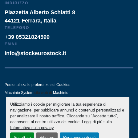
INDIRIZZO
Piazzetta Alberto Schiatti 8
44121 Ferrara, Italia
TELEFONO
+39 05321824599
EMAIL
info@stockeurostock.it
Personalizza le preferenze sui Cookies
Machinio System
sito web di
Machinio
Utilizziamo i cookie per migliorare la tua esperienza di
- LINKEDIN
- WHATSAPP
navigazione, per pubblicare annunci o contenuti personalizzati e
per analizzare il nostro traffico. Cliccando su "Accetta tutto",
acconsenti al nostro utilizzo dei cookie. Leggi di più sulla
Informativa sulla privacy
.
Accettare
Rifiutare
Per saperne di più