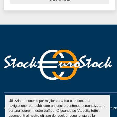
Utilizziamo i cookie per migliorare la tua esperienza di
navigazione, per pubblicare annunci o contenuti personalizzati e
Personalizza le preferenze sui Cookies
Machinio System
sito web di
Machini
per analizzare il nostro traffico. Cliccando su "Accetta tutto",
acconsenti al nostro utilizzo dei cookie. Leggi di più sulla