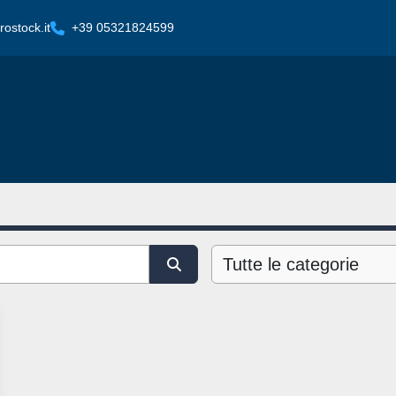
ostock.it
+39 05321824599
Tutte le categorie