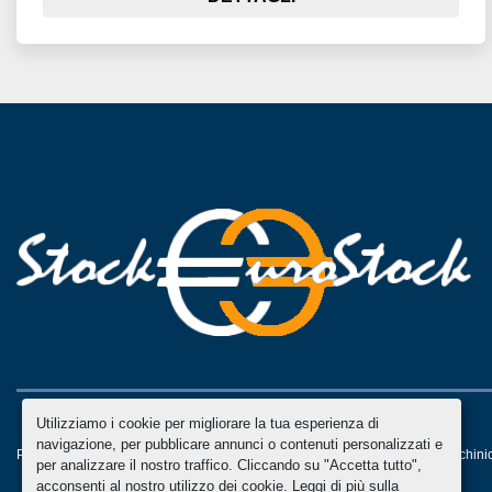
Utilizziamo i cookie per migliorare la tua esperienza di
navigazione, per pubblicare annunci o contenuti personalizzati e
Personalizza le preferenze sui Cookies
Machinio System
sito web di
Machini
per analizzare il nostro traffico. Cliccando su "Accetta tutto",
acconsenti al nostro utilizzo dei cookie. Leggi di più sulla