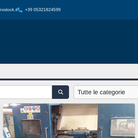
ostock.it
+39 05321824599
Tutte le categorie