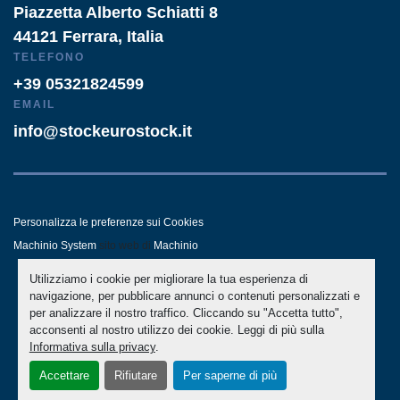
Piazzetta Alberto Schiatti 8
44121 Ferrara, Italia
TELEFONO
+39 05321824599
EMAIL
info@stockeurostock.it
Personalizza le preferenze sui Cookies
Machinio System
sito web di
Machinio
Utilizziamo i cookie per migliorare la tua esperienza di
- LINKEDIN
- WHATSAPP
navigazione, per pubblicare annunci o contenuti personalizzati e
per analizzare il nostro traffico. Cliccando su "Accetta tutto",
acconsenti al nostro utilizzo dei cookie. Leggi di più sulla
Informativa sulla privacy
.
Accettare
Rifiutare
Per saperne di più