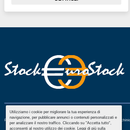
Utilizziamo i cookie per migliorare la tua esperienza di
navigazione, per pubblicare annunci o contenuti personalizzati e
Personalizza le preferenze sui Cookies
Machinio System
sito web di
Machini
per analizzare il nostro traffico. Cliccando su "Accetta tutto",
acconsenti al nostro utilizzo dei cookie. Leggi di più sulla