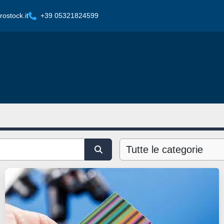
ostock.it
+39 05321824599
Tutte le categorie