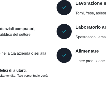
Lavorazione m
Torni, frese, aslesa
Laboratorio an
otenziali compratori
,
bblico del settore.
Spettroscopi, emat
.
Alimentare
nella tua azienda o sei alla
Linee produzione pe
lici di aiutarti.
ita vendita. Tale percentuale verrà