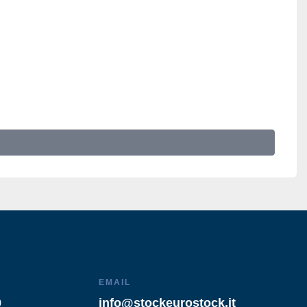
EMAIL
9
info@stockeurostock.it