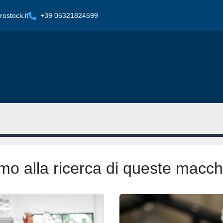
ostock.it
+39 05321824599
mo alla ricerca di queste macch