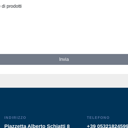
 di prodotti
Invia
INDIRIZZO
TELEFONO
Piazzetta Alberto Schiatti 8
+39 0532182459