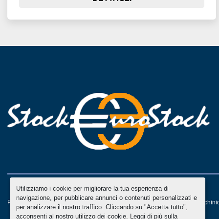
Utilizziamo i cookie per migliorare la tua esperienza di
navigazione, per pubblicare annunci o contenuti personalizzati e
Personalizza le preferenze sui Cookies
Machinio System
sito web di
Machini
per analizzare il nostro traffico. Cliccando su "Accetta tutto",
acconsenti al nostro utilizzo dei cookie. Leggi di più sulla