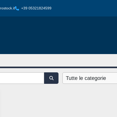
ostock.it
+39 05321824599
Tutte le categorie