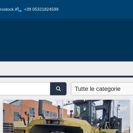
ostock.it
+39 05321824599
Tutte le categorie