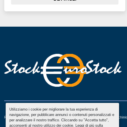
Utilizziamo i cookie per migliorare la tua esperienza di
navigazione, per pubblicare annunci o contenuti personalizzati e
Personalizza le preferenze sui Cookies
Machinio System
sito web di
Machini
per analizzare il nostro traffico. Cliccando su "Accetta tutto",
acconsenti al nostro utilizzo dei cookie. Leggi di più sulla