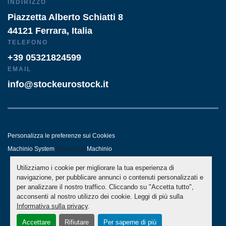
INDIRIZZO
Piazzetta Alberto Schiatti 8
44121 Ferrara, Italia
TELEFONO
+39 05321824599
EMAIL
info@stockeurostock.it
Personalizza le preferenze sui Cookies
Machinio System
sito web di
Machinio
Utilizziamo i cookie per migliorare la tua esperienza di
- LINKEDIN
- WHATSAPP
navigazione, per pubblicare annunci o contenuti personalizzati e
per analizzare il nostro traffico. Cliccando su "Accetta tutto",
acconsenti al nostro utilizzo dei cookie. Leggi di più sulla
Informativa sulla privacy
.
Accettare
Rifiutare
Per saperne di più