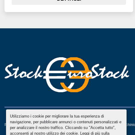
Utilizziamo i cookie per migliorare la tua esperienza di
navigazione, per pubblicare annunci o contenuti personalizzati e
Personalizza le preferenze sui Cookies
Machinio System
sito web di
Machini
per analizzare il nostro traffico. Cliccando su "Accetta tutto",
acconsenti al nostro utilizzo dei cookie. Leggi di più sulla