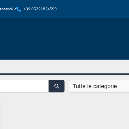
ostock.it
+39 05321824599
Tutte le categorie