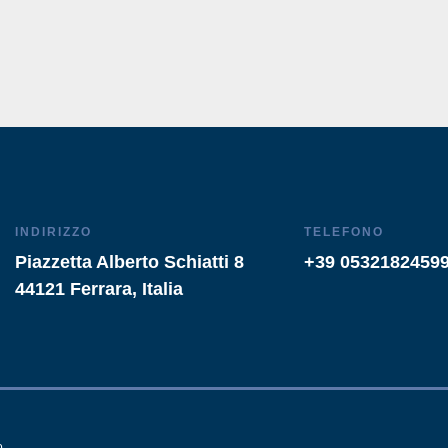
INDIRIZZO
TELEFONO
Piazzetta Alberto Schiatti 8
+39 0532182459
44121 Ferrara, Italia
o