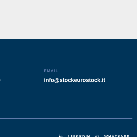
EMAIL
9
info@stockeurostock.it
- LINKEDIN
- WHATSAPP